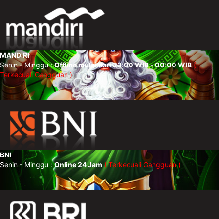
MANDIRI
Senin - Minggu :
Offline mulai dari 23:00 WIB - 00:00 WIB
(
Terkecuali Gangguan )
BNI
Senin - Minggu :
Online 24 Jam
( Terkecuali Gangguan )