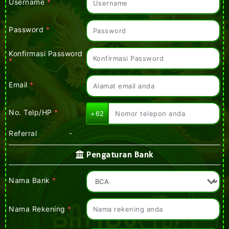
Username
*
Password
*
Konfirmasi Password
*
Email
*
No. Telp/HP
*
+62
Referral
-
Pengaturan Bank
Nama Bank
*
Nama Rekening
*